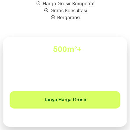
Harga Grosir Kompetitif
Gratis Konsultasi
Bergaransi
Pembelian
500m²+
Bisa Dapat Harga Khusus
Tersedia promo tambahan untuk kebutuhan rumput sintetis
di atas 500m2
Tanya Harga Grosir
* Promo dan stok dapat berubah sewaktu-waktu