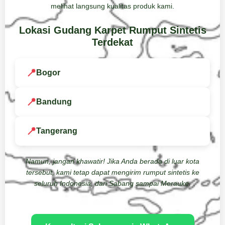
melihat langsung kualitas produk kami.
Lokasi Gudang Karpet Rumput Sintetis
Terdekat
📍
Bogor
📍
Bandung
📍
Tangerang
Namun, jangan khawatir! Jika Anda berada di luar kota
tersebut, kami tetap dapat mengirim rumput sintetis ke
seluruh Indonesia, dari Sabang sampai Merauke.