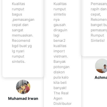
Kualitas
Kualitas
Pemasan
rumput
rumput
rapih dan
bagus
sintetis
cepat,
,pemasangan
nya
Rekomen
cepat dan
gausah
banget b
sangat
diraguin
pemasan
memuaskan.
lagi
Rumput
Recomend
benar2
Sintetis!
bgd buat yg
kualitas
lg nyari
import
rumput
vietnam.
sintetis.
Banyak
potongan
diskon
pula kalo
Achm
kita beli
banyak!
The Real
Agen
Muhamad Irwan
Distributor