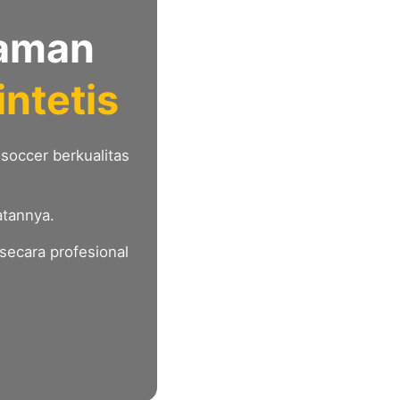
daman
ntetis
occer berkualitas
atannya.
secara profesional