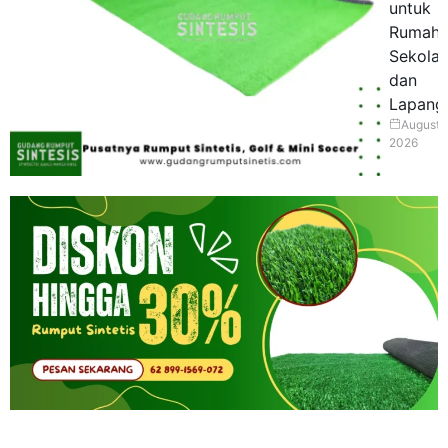
untuk
Rumah,
Sekolah
dan
Lapang
August 
2026