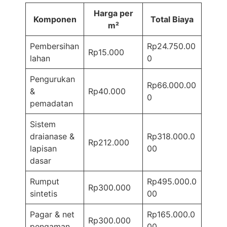
Harga per
Komponen
Total Biaya
m²
Pembersihan
Rp24.750.00
Rp15.000
lahan
0
Pengurukan
Rp66.000.00
&
Rp40.000
0
pemadatan
Sistem
draianase &
Rp318.000.0
Rp212.000
lapisan
00
dasar
Rumput
Rp495.000.0
Rp300.000
sintetis
00
Pagar & net
Rp165.000.0
Rp300.000
pengaman
00