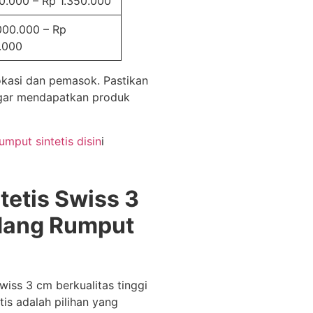
00.000 – Rp 1.350.000
000.000 – Rp
.000
okasi dan pemasok. Pastikan
 agar mendapatkan produk
umput sintetis disin
i
etis Swiss 3
udang Rumput
wiss 3 cm berkualitas tinggi
is adalah pilihan yang