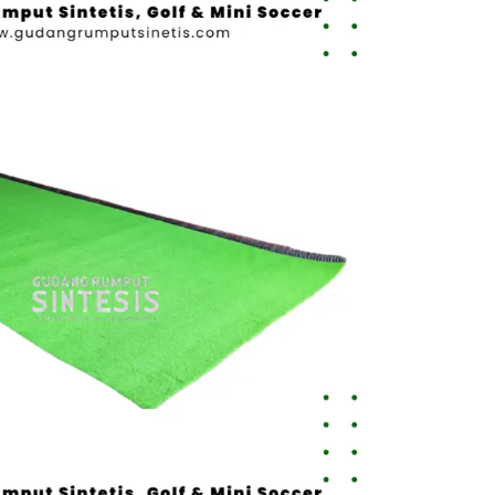
Toko Jual
Rumput
Sintetis
Cimahi
untuk
Rumah,
Sekolah,
dan
Lapangan
August 4,
2026