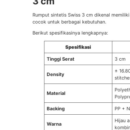
3 cm
Rumput sintetis Swiss 3 cm dikenal memilik
cocok untuk berbagai kebutuhan.
Berikut spesifikasinya lengkapnya:
Spesifikasi
Tinggi Serat
3 cm
± 16.8
Density
stitch
Polyet
Material
Polypr
Backing
PP + N
Hijau 
Warna
kombin