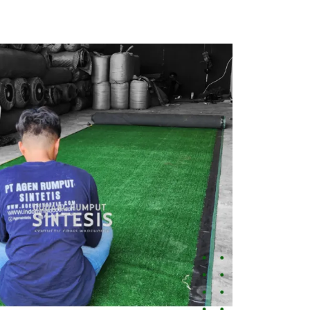
Jual
Rumput
Sintetis
Cilegon
Harga
Terbaik,
Kualitas
Premium
&
Bergaransi
August 5,
2026