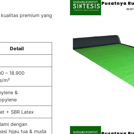
i kualitas premium yang
Detail
00 – 18.900
es/m²
hylene &
opylene
et + SBR Latex
alami dengan
asi hijau tua & muda