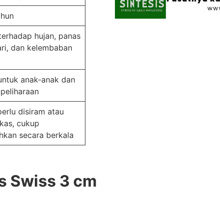
ahun
terhadap hujan, panas
ri, dan kelembaban
ntuk anak-anak dan
peliharaan
perlu disiram atau
kas, cukup
ihkan secara berkala
s Swiss 3 cm