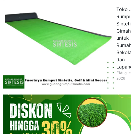
Toko Ju
Rumput
Sintetis
Cimahi
untuk
Rumah,
Sekolah
dan
Lapang
August 
2026