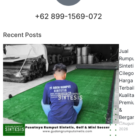
+62 899-1569-072
Recent Posts
Jual
Rumput
Sintetis
Cilegon
Harga
Terbaik
Kualitas
Premiu
&
Bergara
August 5
2026