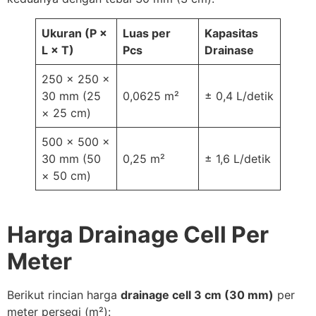
Ukuran (P ×
Luas per
Kapasitas
L × T)
Pcs
Drainase
250 × 250 ×
30 mm (25
0,0625 m²
± 0,4 L/detik
× 25 cm)
500 × 500 ×
30 mm (50
0,25 m²
± 1,6 L/detik
× 50 cm)
Harga Drainage Cell Per
Meter
Berikut rincian harga
drainage cell 3 cm (30 mm)
per
meter persegi (m²):