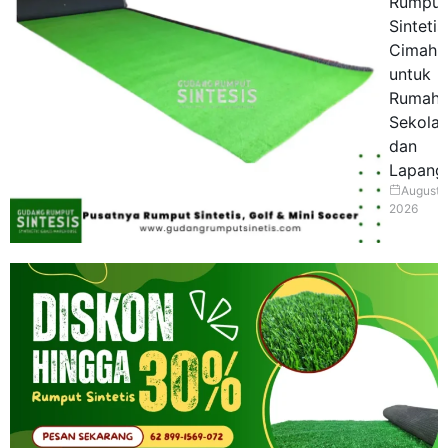
Rumput
Sintetis
Cimahi
untuk
Rumah,
Sekolah
dan
Lapang
August 
2026