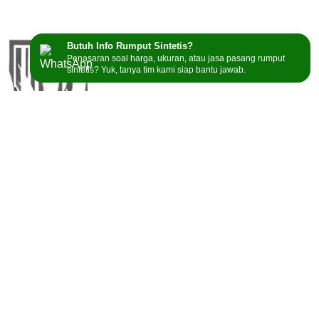
Butuh Info Rumput Sintetis?
Penasaran soal harga, ukuran, atau jasa pasang rumput
sintetis? Yuk, tanya tim kami siap bantu jawab.
GudangRumputSintetis menyediakan berbagai jenis
rumput sintetis berkualitas, mulai dari tipe Swiss, Golf,
hingga Soccer, untuk memenuhi kebutuhan Anda.
Toko Karpet Rumput Sintetis Terdekat
Toko Rumput Sintetis Bandung
Toko Rumput Sintetis Jakarta