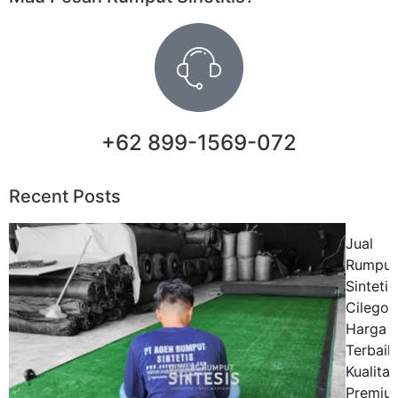
+62 899-1569-072
Recent Posts
Jual
Rumput
Sintetis
Cilegon
Harga
Terbaik
Kualitas
Premiu