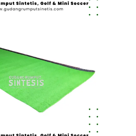
Toko Jual
Rumput
Sintetis
Cimahi
untuk
Rumah,
Sekolah,
dan
Lapangan
August 4,
2026