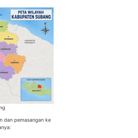
ang
an dan pemasangan ke
anya: