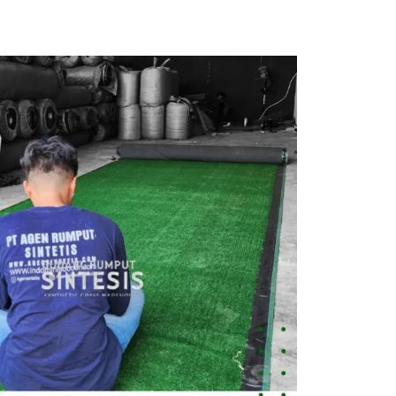
Jual
Rumput
Sintetis
Cilegon
Harga
Terbaik,
Kualitas
Premium
&
Bergaransi
August 5,
2026