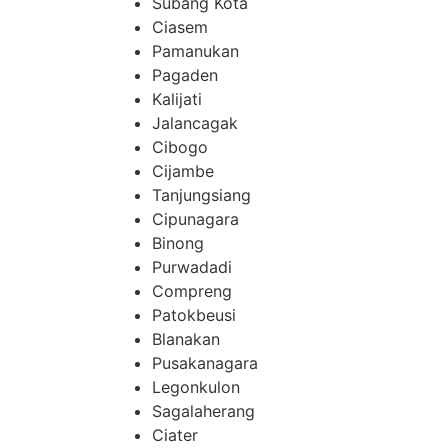
Subang Kota
Ciasem
Pamanukan
Pagaden
Kalijati
Jalancagak
Cibogo
Cijambe
Tanjungsiang
Cipunagara
Binong
Purwadadi
Compreng
Patokbeusi
Blanakan
Pusakanagara
Legonkulon
Sagalaherang
Ciater