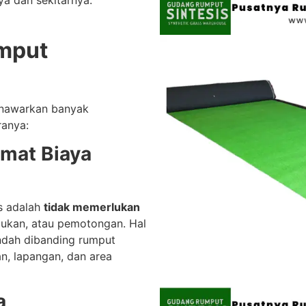
ya dan sekitarnya.
mput
enawarkan banyak
ranya:
emat Biaya
s adalah
tidak memerlukan
ukan, atau pemotongan. Hal
endah dibanding rumput
an, lapangan, dan area
ca