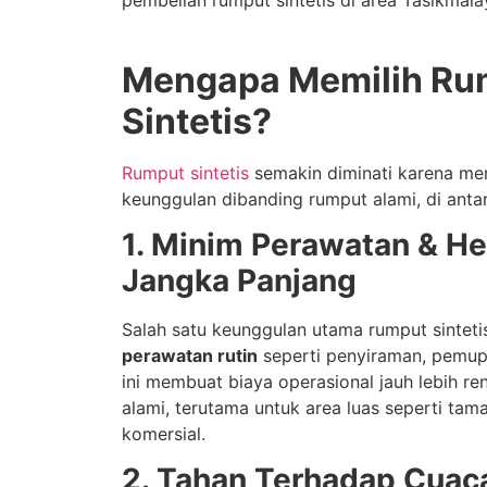
pembelian rumput sintetis di area Tasikmala
Mengapa Memilih Ru
Sintetis?
Rumput sintetis
semakin diminati karena m
keunggulan dibanding rumput alami, di anta
1. Minim Perawatan & H
Jangka Panjang
Salah satu keunggulan utama rumput sinteti
perawatan rutin
seperti penyiraman, pemup
ini membuat biaya operasional jauh lebih r
alami, terutama untuk area luas seperti tam
komersial.
2. Tahan Terhadap Cua