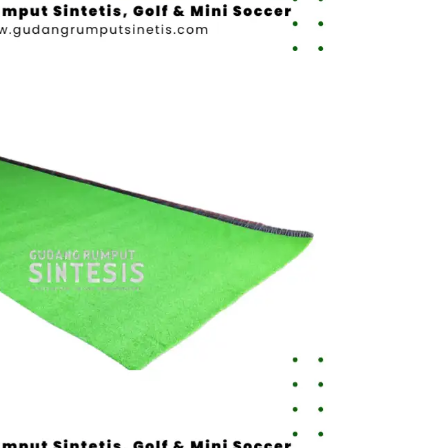
Toko Jual
Rumput
Sintetis
Cimahi
untuk
Rumah,
Sekolah,
dan
Lapangan
August 4,
2026