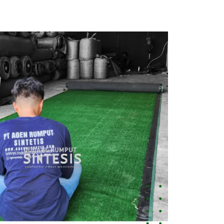
Jual
Rumput
Sintetis
Cilegon
Harga
Terbaik,
Kualitas
Premium
&
Bergaransi
August 5,
2026