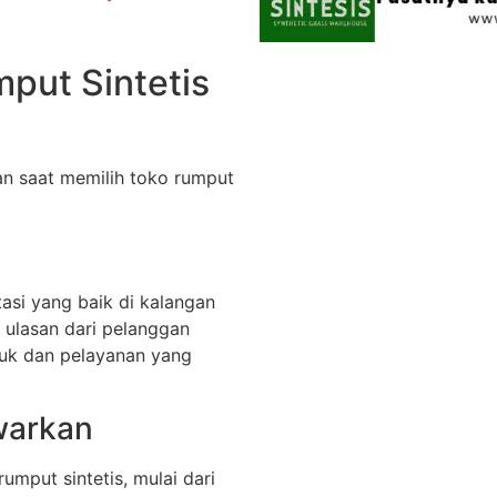
put Sintetis
an saat memilih toko rumput
tasi yang baik di kalangan
 ulasan dari pelanggan
duk dan pelayanan yang
warkan
umput sintetis, mulai dari