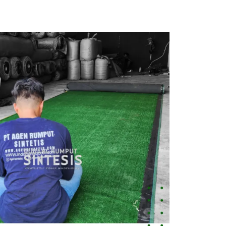
Jual
Rumput
Sintetis
Cilegon
Harga
Terbaik,
Kualitas
Premium
&
Bergaransi
August 5,
2026