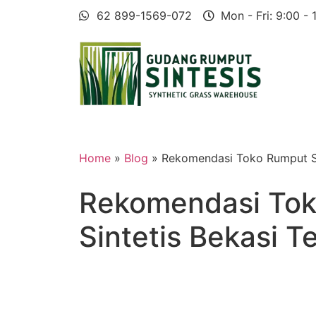
62 899-1569-072
Mon - Fri: 9:00 - 
Home
»
Blog
» Rekomendasi Toko Rumput Si
Rekomendasi To
Sintetis Bekasi T