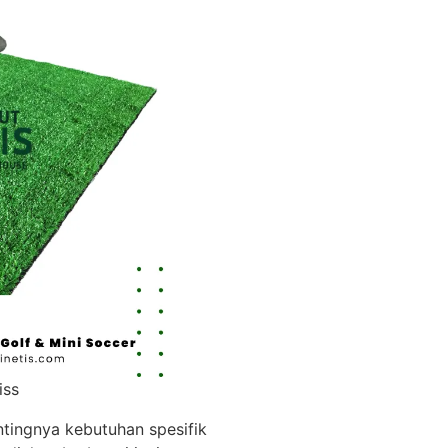
iss
tingnya kebutuhan spesifik