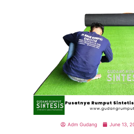
Adm Gudang
June 13, 