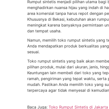
Rumput sintetis menjadi pilihan utama bagi
menghadirkan nuansa hijau yang indah di h
area komersial tanpa harus repot dengan pe
Khususnya di Bekasi, kebutuhan akan rumput
meningkat karena banyaknya permintaan un
dan tempat usaha.
Namun, memilih toko rumput sintetis yang t
Anda mendapatkan produk berkualitas yang
sesuai.
Toko rumput sintetis yang baik akan memb
pilihan produk, mulai dari ukuran, jenis, hin
Keuntungan lain membeli dari toko yang tep
ramah, pengiriman yang tepat waktu, sert
mudah. Pastikan Anda memilih toko yang s
terpercaya agar tidak menyesal di kemudian 
Baca Juga:
Toko Rumput Sintetis di Jakarta