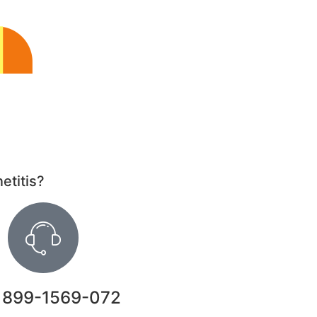
etitis?
 899-1569-072