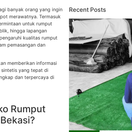
Recent Posts
bagi banyak orang yang ingin
repot merawatnya. Termasuk
permintaan untuk rumput
ublik, hingga lapangan
pengaruhi kualitas rumput
lam pemasangan dan
an memberikan informasi
intetis yang tepat di
engkap dan terpercaya di
oko Rumput
 Bekasi?