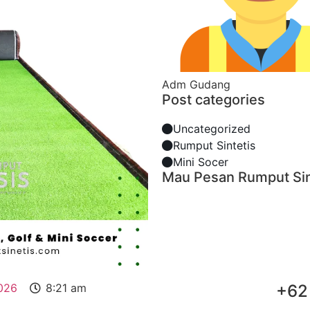
Adm Gudang
Post categories
Uncategorized
Rumput Sintetis
Mini Socer
Mau Pesan Rumput Sin
2026
8:21 am
+62