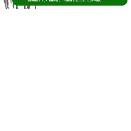
sintetis? Yuk, tanya tim kami siap bantu jawab.
GudangRumputSintetis menyediakan berbagai jenis
rumput sintetis berkualitas, mulai dari tipe Swiss, Golf,
hingga Soccer, untuk memenuhi kebutuhan Anda.
Toko Karpet Rumput Sintetis Terdekat
Toko Rumput Sintetis Bandung
Toko Rumput Sintetis Jakarta
Tangerang Selatan
Bogor