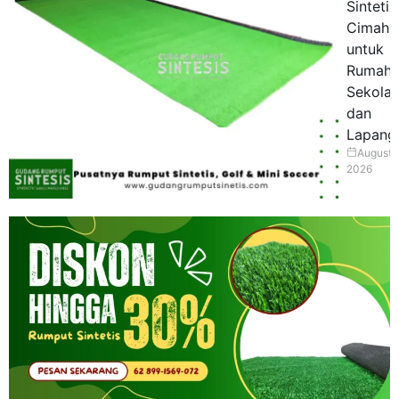
Sintetis
Cimahi
untuk
Rumah,
Sekolah
dan
Lapang
August 
2026