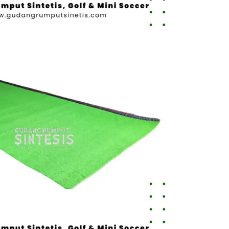
Toko Jual
Rumput
Sintetis
Cimahi
untuk
Rumah,
Sekolah,
dan
Lapangan
August 4,
2026