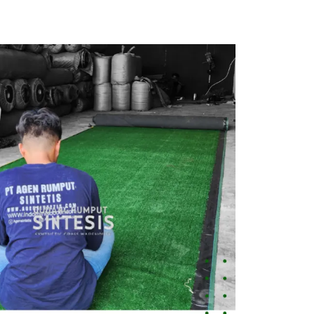
Jual
Rumput
Sintetis
Cilegon
Harga
Terbaik,
Kualitas
Premium
&
Bergaransi
August 5,
2026