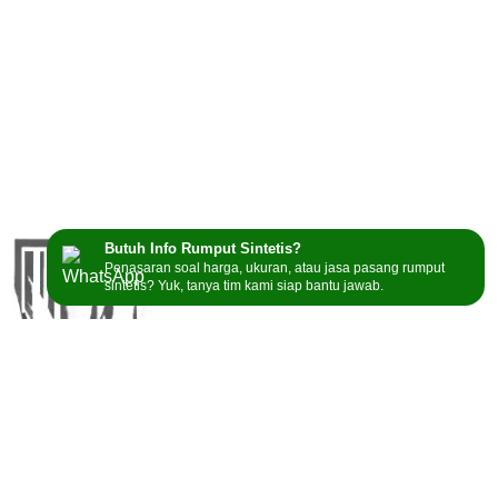
Butuh Info Rumput Sintetis?
Penasaran soal harga, ukuran, atau jasa pasang rumput
sintetis? Yuk, tanya tim kami siap bantu jawab.
GudangRumputSintetis menyediakan berbagai jenis
rumput sintetis berkualitas, mulai dari tipe Swiss, Golf,
hingga Soccer, untuk memenuhi kebutuhan Anda.